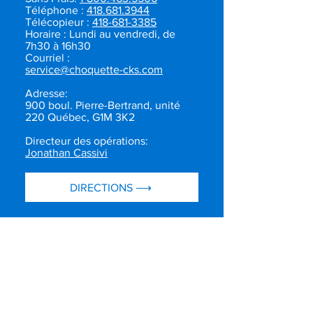
Téléphone :
418.681.3944
Télécopieur :
418-681-3385
Horaire : Lundi au vendredi, de
7h30 à 16h30
Courriel :
service@choquette-cks.com
Adresse:
900 boul. Pierre-Bertrand, unité
220 Québec, G1M 3K2
Directeur des opérations:
Jonathan Cassivi
DIRECTIONS ⟶