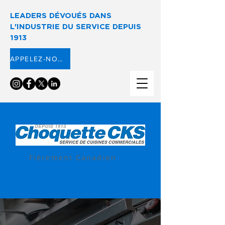
LEADERS DÉVOUÉS DANS
L'INDUSTRIE DU SERVICE DEPUIS
1913
APPELEZ-NOUS ⟶
Fièrement Canadien