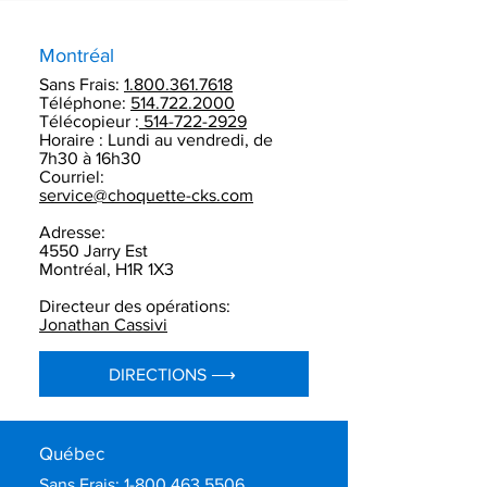
Montréal
Sans Frais:
1.800.361.7618
Téléphone:
514.722.2000
Télécopieur :
514-722-2929
Horaire : Lundi au vendredi, de
7h30 à 16h30
Courriel:
service@choquette-cks.com
Adresse:
4550 Jarry Est
Montréal, H1R 1X3
Directeur des opérations:
Jonathan Cassivi
DIRECTIONS ⟶
Québec
Sans Frais:
1-800.463.5506