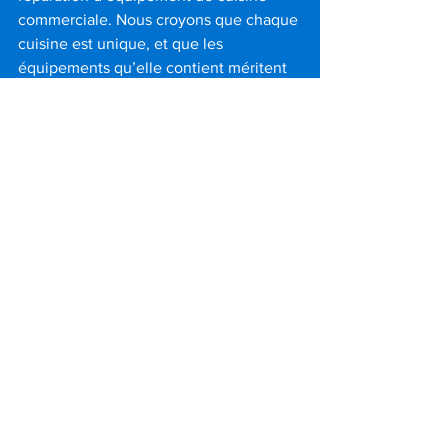
commerciale. Nous croyons que chaque 
cuisine est unique, et que les 
équipements qu’elle contient méritent 
une approche adaptée à leur réalité.
Voir tout
Posts récents